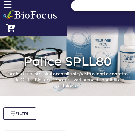
Police SPLL80
Ordina i tuoi prossimi
occhiali sole/vista o lenti a contatto
da Ottica BioFocus e scopri i vari brand disponibili a
catalogo.
FILTRI