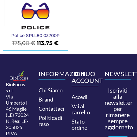
Police SPLL80 03700P
175,00
€
113,75
€
INFORMAZIONI
IL TUO
NEWSLET
ACCOUNT
BioFocus
Iscriviti
Chi Siamo
s.r.l.
alla
Via
Accedi
Brand
newsletter
Umberto I
Vai al
per
Contattaci
46 Maglie
carrello
rimanere
(LE) 73024
Politica di
sempre
N. Rea: LE-
Stato
reso
aggiornato.
305825
ordine
P.IVA