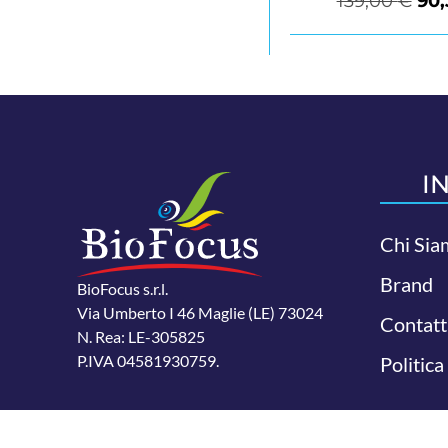
139,00
€
90
I
Chi Sia
Brand
BioFocus s.r.l.
Via Umberto I 46 Maglie (LE) 73024
Contatt
N. Rea: LE-305825
P.IVA 04581930759.
Politica