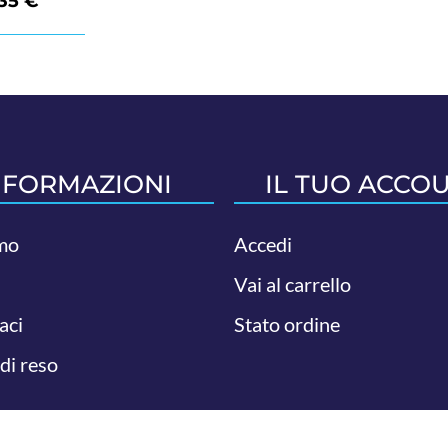
,35
€
NFORMAZIONI
IL TUO ACCO
mo
Accedi
Vai al carrello
aci
Stato ordine
 di reso