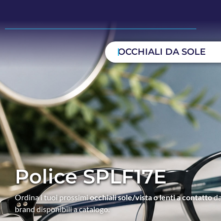
OCCHIALI DA SOLE
Police SPLF17E
Ordina i tuoi prossimi
occhiali sole/vista o lenti a contatto
da
brand disponibili a catalogo.