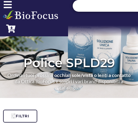
Police SPLD29
Ordina i tuoi prossimi
occhiali sole/vista o lenti a contatto
da Ottica BioFocus e scopri i vari brand disponibili a
catalogo.
FILTRI