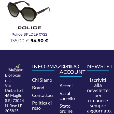
Police SPLD29 0722
135,00
€
94,50
€
INFORMAZIONI
IL TUO
NEWSLET
ACCOUNT
BioFocus
Iscriviti
Chi Siamo
s.r.l.
alla
Via
Accedi
Brand
newsletter
Umberto I
Vai al
per
Contattaci
46 Maglie
carrello
rimanere
(LE) 73024
Politica di
sempre
N. Rea: LE-
Stato
reso
aggiornato.
305825
ordine