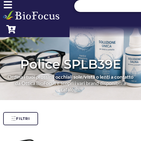
Police SPLB39E
Ordina i tuoi prossimi
occhiali sole/vista o lenti a contatto
da Ottica BioFocus e scopri i vari brand disponibili a
catalogo.
FILTRI