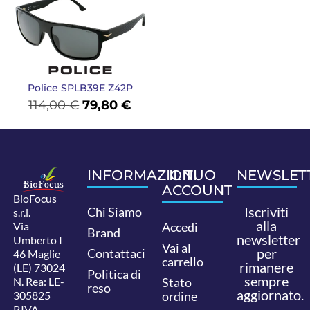
Police SPLB39E Z42P
114,00
€
79,80
€
INFORMAZIONI
IL TUO
NEWSLET
ACCOUNT
BioFocus
Iscriviti
Chi Siamo
s.r.l.
alla
Via
Accedi
Brand
newsletter
Umberto I
Vai al
per
Contattaci
46 Maglie
carrello
rimanere
(LE) 73024
Politica di
sempre
N. Rea: LE-
Stato
reso
aggiornato.
305825
ordine
P.IVA