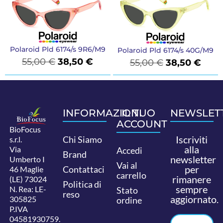
Polaroid Pld 6174/s 9R6/M9
Polaroid Pld 6174/s 40G/M9
55,00
€
38,50
€
55,00
€
38,50
€
INFORMAZIONI
IL TUO
NEWSLET
ACCOUNT
BioFocus
Iscriviti
Chi Siamo
s.r.l.
alla
Via
Accedi
Brand
newsletter
Umberto I
Vai al
per
Contattaci
46 Maglie
carrello
rimanere
(LE) 73024
Politica di
sempre
N. Rea: LE-
Stato
reso
aggiornato.
305825
ordine
P.IVA
04581930759.