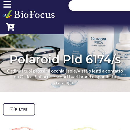
Polaroid Pld 6174/s
Ordina i tuoi prossimi
occhiali sole/vista o lenti a contatto
da Ottica BioFocus e scopri i vari brand disponibili a
catalogo.
FILTRI