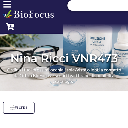
Nina Ricci VNR473
Ordina i tuoi prossimi
occhiali sole/vista o lenti a contatto
da Ottica BioFocus e scopri i vari brand disponibili a
catalogo.
FILTRI