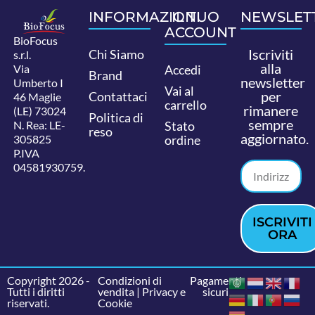
INFORMAZIONI
IL TUO
NEWSLET
ACCOUNT
BioFocus
Iscriviti
Chi Siamo
s.r.l.
alla
Via
Accedi
Brand
newsletter
Umberto I
Vai al
per
Contattaci
46 Maglie
carrello
rimanere
(LE) 73024
Politica di
sempre
N. Rea: LE-
Stato
reso
aggiornato.
305825
ordine
P.IVA
04581930759.
ISCRIVITI
ORA
Copyright 2026 -
Condizioni di
Pagamenti
Tutti i diritti
vendita
|
Privacy e
sicuri
riservati.
Cookie