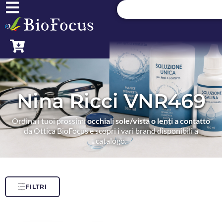
Nina Ricci VNR469
Ordina i tuoi prossimi
occhiali sole/vista o lenti a contatto
da Ottica BioFocus e scopri i vari brand disponibili a
catalogo.
FILTRI