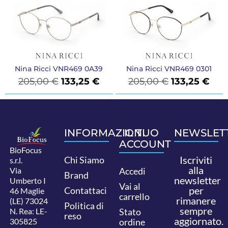
Nina Ricci VNR469 0A39
Nina Ricci VNR469 0301
205,00
€
133,25
€
205,00
€
133,25
€
INFORMAZIONI
IL TUO
NEWSLET
ACCOUNT
BioFocus
Iscriviti
Chi Siamo
s.r.l.
alla
Via
Accedi
Brand
newsletter
Umberto I
Vai al
per
Contattaci
46 Maglie
carrello
rimanere
(LE) 73024
Politica di
sempre
N. Rea: LE-
Stato
reso
aggiornato.
305825
ordine