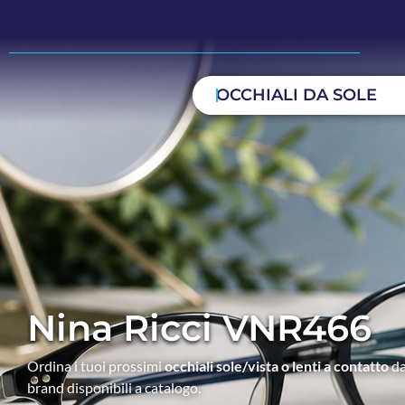
OCCHIALI DA SOLE
Nina Ricci VNR466
Ordina i tuoi prossimi
occhiali sole/vista o lenti a contatto
da
brand disponibili a catalogo.