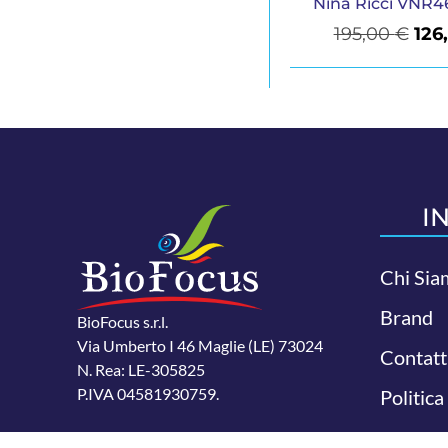
Nina Ricci VNR4
195,00
€
126
I
Chi Sia
Brand
BioFocus s.r.l.
Via Umberto I 46 Maglie (LE) 73024
Contatt
N. Rea: LE-305825
P.IVA 04581930759.
Politica