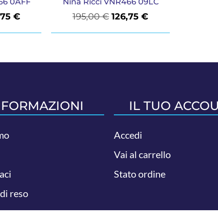
66 0AFF
Nina Ricci VNR466 09LC
,75
€
195,00
€
126,75
€
NFORMAZIONI
IL TUO ACCO
mo
Accedi
Vai al carrello
aci
Stato ordine
 di reso