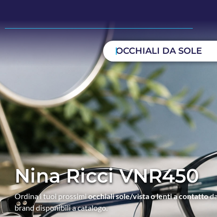
OCCHIALI DA SOLE
Nina Ricci VNR450
Ordina i tuoi prossimi
occhiali sole/vista o lenti a contatto
da
brand disponibili a catalogo.