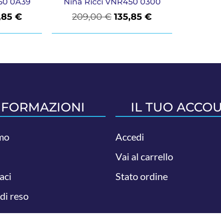
50 0A39
Nina Ricci VNR450 0300
,85
€
209,00
€
135,85
€
NFORMAZIONI
IL TUO ACCO
mo
Accedi
Vai al carrello
aci
Stato ordine
 di reso