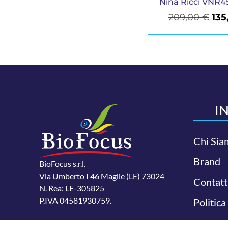
Nina Ricci VNR4
209,00
€
135
I
Chi Sia
Brand
BioFocus s.r.l.
Via Umberto I 46 Maglie (LE) 73024
Contatt
N. Rea: LE-305825
P.IVA 04581930759.
Politica