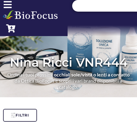
Nina Ricci VNR444
Ordina i tuoi prossimi
occhiali sole/vista o lenti a contatto
da Ottica BioFocus e scopri i vari brand disponibili a
catalogo.
FILTRI