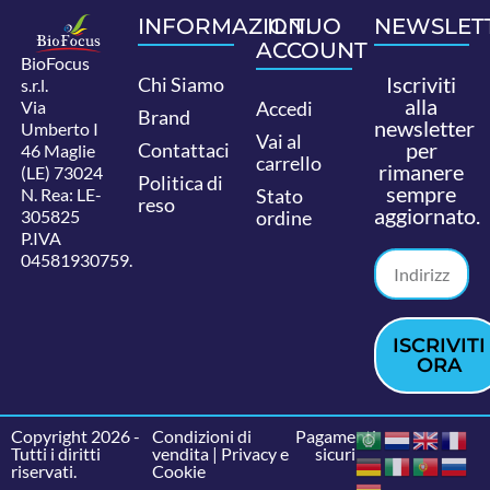
INFORMAZIONI
IL TUO
NEWSLET
ACCOUNT
BioFocus
Iscriviti
Chi Siamo
s.r.l.
alla
Via
Accedi
Brand
newsletter
Umberto I
Vai al
per
Contattaci
46 Maglie
carrello
rimanere
(LE) 73024
Politica di
sempre
N. Rea: LE-
Stato
reso
aggiornato.
305825
ordine
P.IVA
04581930759.
ISCRIVITI
ORA
Copyright 2026 -
Condizioni di
Pagamenti
Tutti i diritti
vendita
|
Privacy e
sicuri
riservati.
Cookie