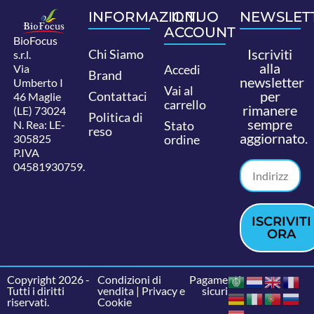
INFORMAZIONI
IL TUO
NEWSLET
ACCOUNT
BioFocus
Iscriviti
Chi Siamo
s.r.l.
alla
Via
Accedi
Brand
newsletter
Umberto I
Vai al
per
Contattaci
46 Maglie
carrello
rimanere
(LE) 73024
Politica di
sempre
N. Rea: LE-
Stato
reso
aggiornato.
305825
ordine
P.IVA
04581930759.
ISCRIVITI
ORA
Copyright 2026 -
Condizioni di
Pagamenti
Tutti i diritti
vendita
|
Privacy e
sicuri
riservati.
Cookie