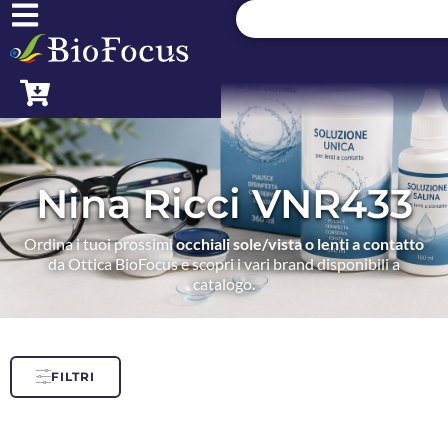
Nina Ricci VNR433
Ordina i tuoi prossimi
occhiali sole/vista o lenti a contatto
da Ottica BioFocus e scopri i vari brand disponibili a
catalogo.
FILTRI