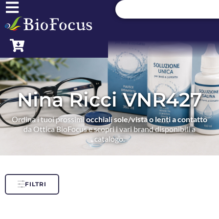
Nina Ricci VNR427
Ordina i tuoi prossimi
occhiali sole/vista o lenti a contatto
da Ottica BioFocus e scopri i vari brand disponibili a
catalogo.
FILTRI