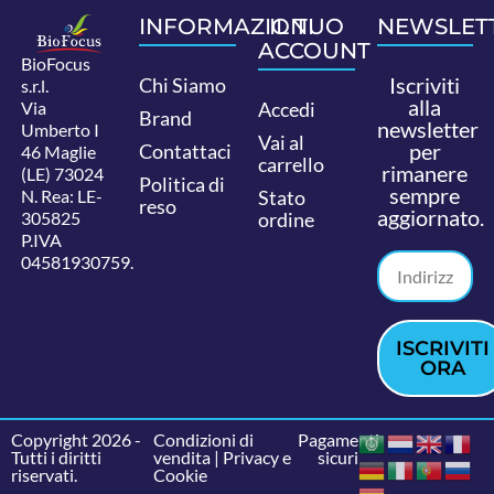
INFORMAZIONI
IL TUO
NEWSLET
ACCOUNT
BioFocus
Iscriviti
Chi Siamo
s.r.l.
alla
Via
Accedi
Brand
newsletter
Umberto I
Vai al
per
Contattaci
46 Maglie
carrello
rimanere
(LE) 73024
Politica di
sempre
N. Rea: LE-
Stato
reso
aggiornato.
305825
ordine
P.IVA
04581930759.
ISCRIVITI
ORA
Copyright 2026 -
Condizioni di
Pagamenti
Tutti i diritti
vendita
|
Privacy e
sicuri
riservati.
Cookie