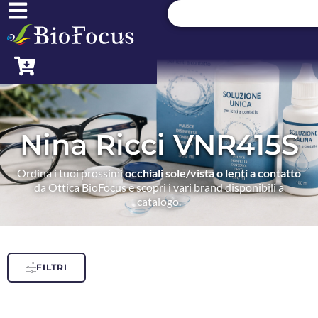
Nina Ricci VNR415S
Ordina i tuoi prossimi
occhiali sole/vista o lenti a contatto
da Ottica BioFocus e scopri i vari brand disponibili a
catalogo.
FILTRI