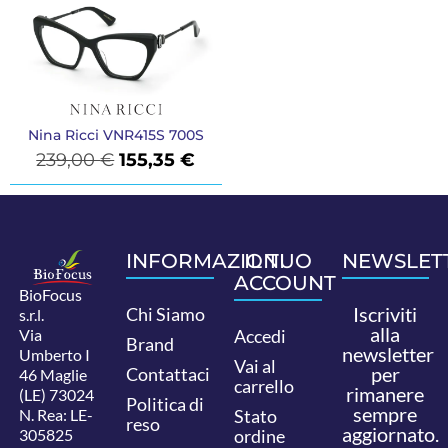
Nina Ricci VNR415S 700S
239,00
€
155,35
€
INFORMAZIONI
IL TUO
NEWSLET
ACCOUNT
BioFocus
Iscriviti
Chi Siamo
s.r.l.
alla
Via
Accedi
Brand
newsletter
Umberto I
Vai al
per
Contattaci
46 Maglie
carrello
rimanere
(LE) 73024
Politica di
sempre
N. Rea: LE-
Stato
reso
aggiornato.
305825
ordine