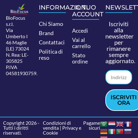
INFORMAZIONI
IL TUO
NEWSLET
ACCOUNT
BioFocus
Iscriviti
Chi Siamo
s.r.l.
alla
Via
Accedi
Brand
newsletter
Umberto I
Vai al
per
Contattaci
46 Maglie
carrello
rimanere
(LE) 73024
Politica di
sempre
N. Rea: LE-
Stato
reso
aggiornato.
305825
ordine
P.IVA
04581930759.
ISCRIVITI
ORA
Copyright 2026 -
Condizioni di
Pagamenti
Tutti i diritti
vendita
|
Privacy e
sicuri
riservati.
Cookie