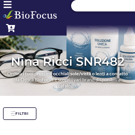
Nina Ricci SNR482
Ordina i tuoi prossimi
occhiali sole/vista o lenti a contatto
da Ottica BioFocus e scopri i vari brand disponibili a
catalogo.
FILTRI