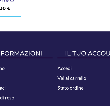
23 06XX
,30
€
NFORMAZIONI
IL TUO ACCO
mo
Accedi
Vai al carrello
aci
Stato ordine
 di reso