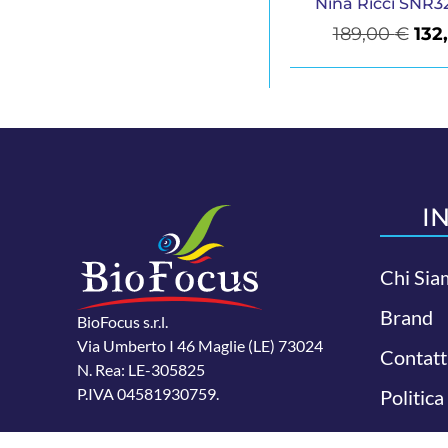
Nina Ricci SNR3
189,00
€
132
I
Chi Sia
Brand
BioFocus s.r.l.
Via Umberto I 46 Maglie (LE) 73024
Contatt
N. Rea: LE-305825
P.IVA 04581930759.
Politica