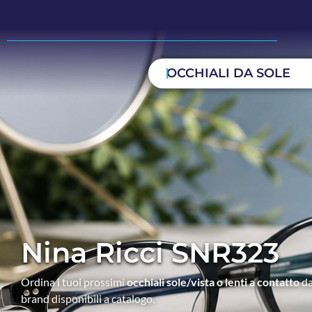
OCCHIALI DA SOLE
Nina Ricci SNR323
Ordina i tuoi prossimi
occhiali sole/vista o lenti a contatto
da
brand disponibili a catalogo.