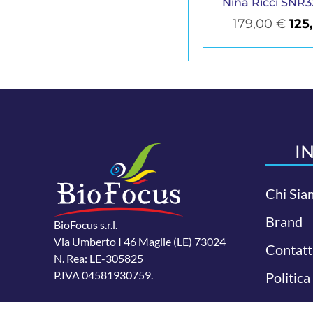
Nina Ricci SNR3
179,00
€
125
I
Chi Sia
Brand
BioFocus s.r.l.
Via Umberto I 46 Maglie (LE) 73024
Contatt
N. Rea: LE-305825
P.IVA 04581930759.
Politica