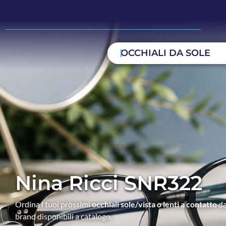
OCCHIALI DA SOLE
Nina Ricci SNR322
Ordina i tuoi prossimi
occhiali sole/vista o lenti a contatto
da
brand disponibili a catalogo.