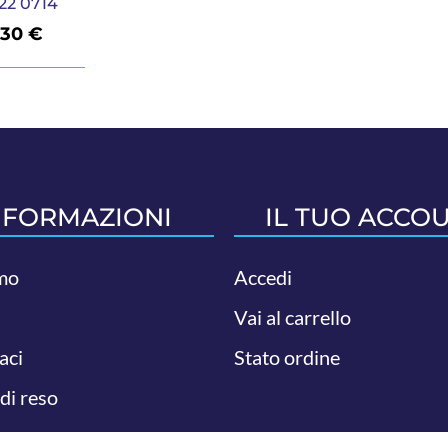
22 0714
,30
€
NFORMAZIONI
IL TUO ACCO
mo
Accedi
Vai al carrello
aci
Stato ordine
 di reso