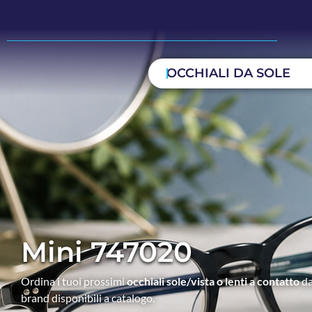
OCCHIALI DA SOLE
Mini 747020
Ordina i tuoi prossimi
occhiali sole/vista o lenti a contatto
da
brand disponibili a catalogo.