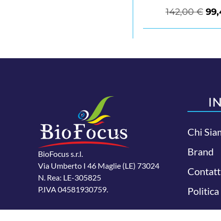
142,00
€
99
I
Chi Sia
Brand
BioFocus s.r.l.
Via Umberto I 46 Maglie (LE) 73024
Contatt
N. Rea: LE-305825
P.IVA 04581930759.
Politica