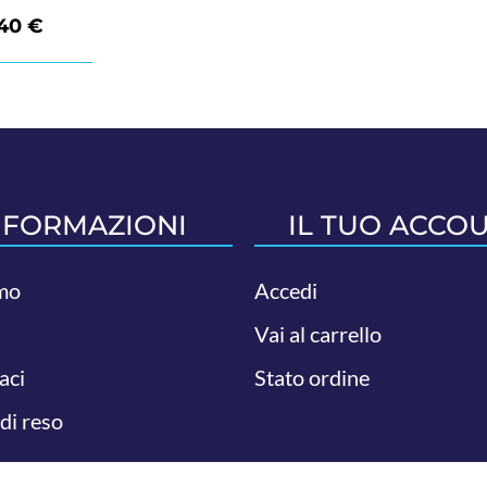
,40
€
NFORMAZIONI
IL TUO ACCO
mo
Accedi
Vai al carrello
aci
Stato ordine
 di reso