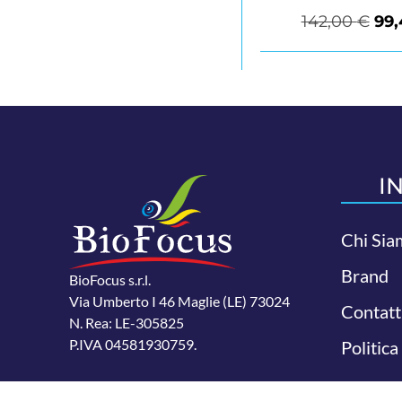
142,00
€
99
I
Chi Sia
Brand
BioFocus s.r.l.
Via Umberto I 46 Maglie (LE) 73024
Contatt
N. Rea: LE-305825
P.IVA 04581930759.
Politica