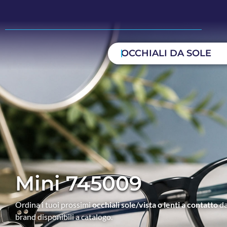
OCCHIALI DA SOLE
Mini 745009
Ordina i tuoi prossimi
occhiali sole/vista o lenti a contatto
da
brand disponibili a catalogo.