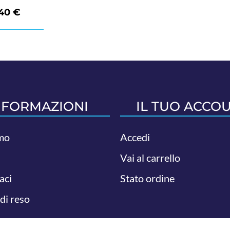
,40
€
NFORMAZIONI
IL TUO ACCO
mo
Accedi
Vai al carrello
aci
Stato ordine
 di reso