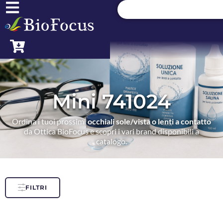
Mini 741024
Ordina i tuoi prossimi
occhiali sole/vista o lenti a contatto
da Ottica BioFocus e scopri i vari brand disponibili a
catalogo.
FILTRI