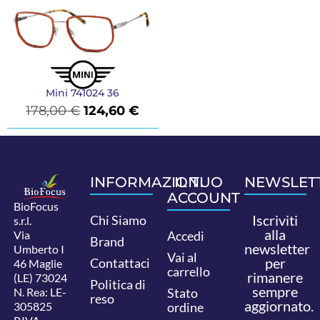
Mini 741024 36
178,00
€
124,60
€
INFORMAZIONI
IL TUO
NEWSLET
ACCOUNT
BioFocus
Iscriviti
Chi Siamo
s.r.l.
alla
Via
Accedi
Brand
newsletter
Umberto I
Vai al
per
Contattaci
46 Maglie
carrello
rimanere
(LE) 73024
Politica di
sempre
N. Rea: LE-
Stato
reso
aggiornato.
305825
ordine