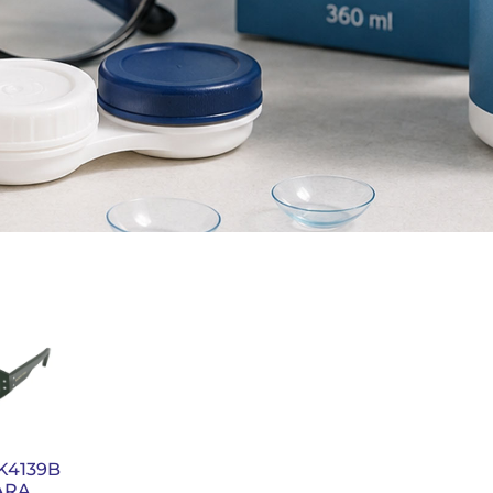
K4139B
ARA