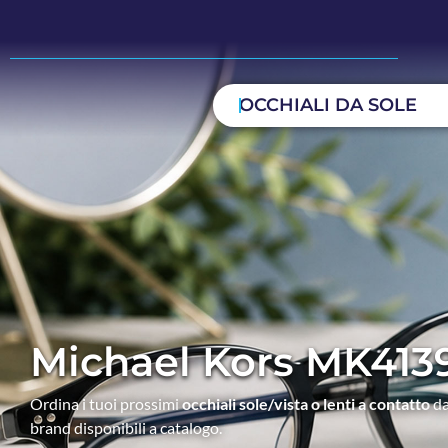
OCCHIALI DA SOLE
Michael Kors MK413
Ordina i tuoi prossimi
occhiali sole/vista o lenti a contatto
da
brand disponibili a catalogo.