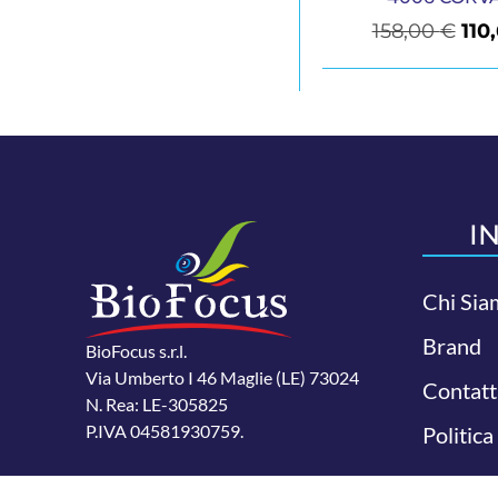
158,00
€
110
I
Chi Sia
Brand
BioFocus s.r.l.
Via Umberto I 46 Maglie (LE) 73024
Contatt
N. Rea: LE-305825
P.IVA 04581930759.
Politica