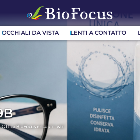
OCCHIALI DA VISTA
LENTI A CONTATTO
9B
 Ottica BioFocus e scopri i vari