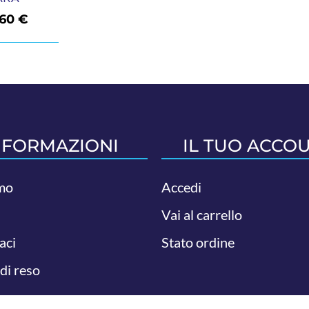
,60
€
NFORMAZIONI
IL TUO ACCO
mo
Accedi
Vai al carrello
aci
Stato ordine
 di reso