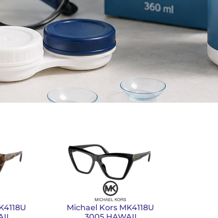
K4118U
Michael Kors MK4118U
II
3005 HAWAII