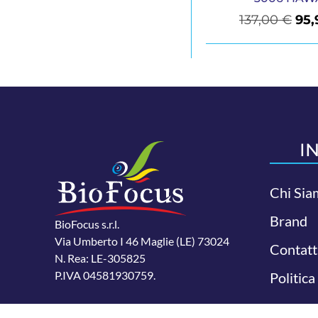
137,00
€
95
I
Chi Sia
Brand
BioFocus s.r.l.
Via Umberto I 46 Maglie (LE) 73024
Contatt
N. Rea: LE-305825
P.IVA 04581930759.
Politica