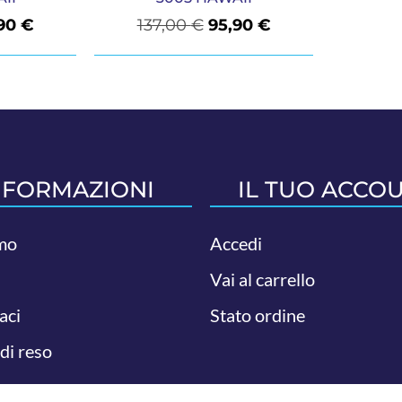
,90
€
137,00
€
95,90
€
NFORMAZIONI
IL TUO ACCO
mo
Accedi
Vai al carrello
aci
Stato ordine
 di reso