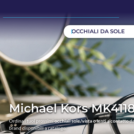
OCCHIALI DA SOLE
Michael Kors MK411
Ordina i tuoi prossimi
occhiali sole/vista o lenti a contatto
da
brand disponibili a catalogo.