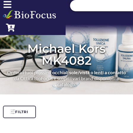
Michael Kors
MK4082
Ordina i tuoi prossimi
occhiali sole/vista o lenti a contatto
da Ottica BioFocus e scopri i vari brand disponibili a
catalogo.
FILTRI