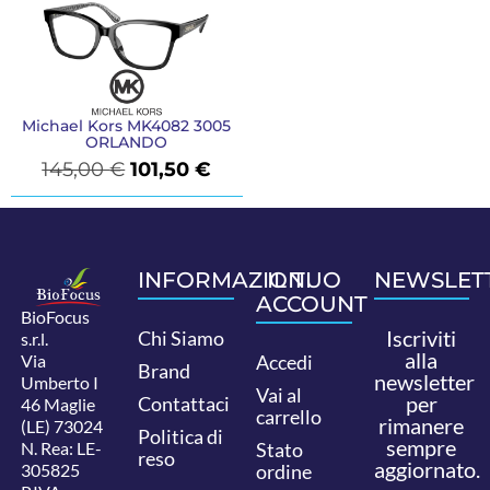
Michael Kors MK4082 3005
ORLANDO
145,00
€
101,50
€
INFORMAZIONI
IL TUO
NEWSLET
ACCOUNT
BioFocus
Iscriviti
Chi Siamo
s.r.l.
alla
Via
Accedi
Brand
newsletter
Umberto I
Vai al
per
Contattaci
46 Maglie
carrello
rimanere
(LE) 73024
Politica di
sempre
N. Rea: LE-
Stato
reso
aggiornato.
305825
ordine