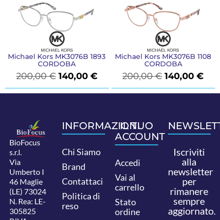
Michael Kors MK3076B 1893
Michael Kors MK3076B 1108
CORDOBA
CORDOBA
200,00
€
140,00
€
200,00
€
140,00
€
INFORMAZIONI
IL TUO
NEWSLET
ACCOUNT
BioFocus
Iscriviti
Chi Siamo
s.r.l.
alla
Via
Accedi
Brand
newsletter
Umberto I
Vai al
per
Contattaci
46 Maglie
carrello
rimanere
(LE) 73024
Politica di
sempre
N. Rea: LE-
Stato
reso
aggiornato.
305825
ordine