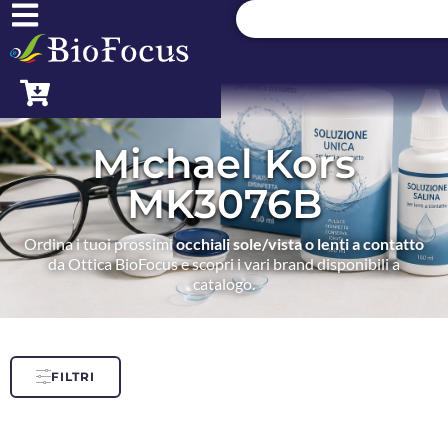
Michael Kors
MK3076B
Ordina i tuoi prossimi
occhiali sole/vista o lenti a contatto
da Ottica BioFocus e scopri i vari brand disponibili a
catalogo.
FILTRI