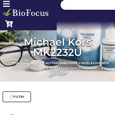
Michael Kors
MK2232U
Ordina i tuoi prossimi
occhiali sole/vista o lenti a contatto
da Ottica BioFocus e scopri i vari brand disponibili a
catalogo.
FILTRI