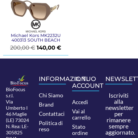
Michael Kors MK2232U
400313 SOUTH BEACH
200,00
€
140,00
€
INFORMAZIONI
IL TUO
NEWSLET
ACCOUNT
BioFocus
Iscriviti
Chi Siamo
s.r.l.
alla
Via
Accedi
Brand
newsletter
Umberto I
Vai al
per
Contattaci
46 Maglie
carrello
rimanere
(LE) 73024
Politica di
sempre
N. Rea: LE-
Stato
reso
aggiornato.
305825
ordine