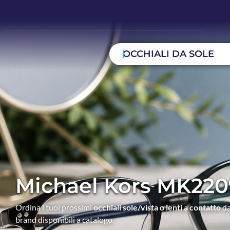
OCCHIALI DA SOLE
Michael Kors MK22
Ordina i tuoi prossimi
occhiali sole/vista o lenti a contatto
da
brand disponibili a catalogo.