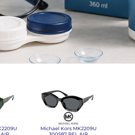
MK2209U
Michael Kors MK2209U
 AIR
300587 BEL AIR