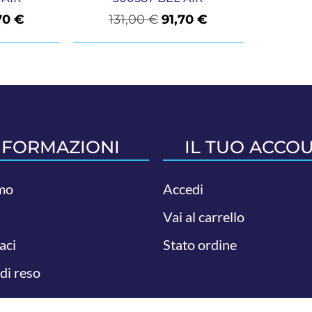
70
€
131,00
€
91,70
€
NFORMAZIONI
IL TUO ACCO
mo
Accedi
Vai al carrello
aci
Stato ordine
 di reso