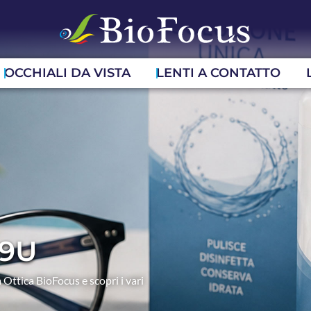
OCCHIALI DA VISTA
LENTI A CONTATTO
09U
 Ottica BioFocus e scopri i vari