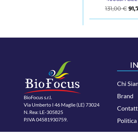
131,00
€
91,
I
Chi Sia
Brand
BioFocus s.r.l.
Via Umberto I 46 Maglie (LE) 73024
Contatt
N. Rea: LE-305825
P.IVA 04581930759.
Politica