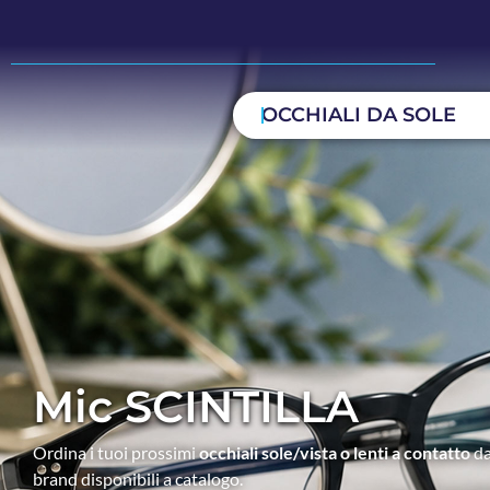
OCCHIALI DA SOLE
Mic SCINTILLA
Ordina i tuoi prossimi
occhiali sole/vista o lenti a contatto
da
brand disponibili a catalogo.