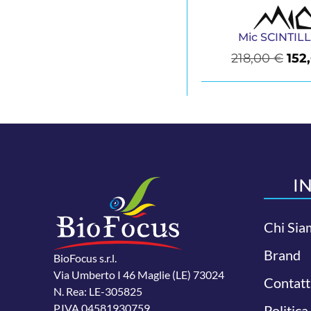
Mic SCINTILL
218,00
€
152
I
Chi Sia
Brand
BioFocus s.r.l.
Via Umberto I 46 Maglie (LE) 73024
Contatt
N. Rea: LE-305825
P.IVA 04581930759.
Politica