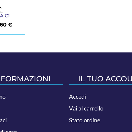
A C1
,60
€
NFORMAZIONI
IL TUO ACCO
mo
Accedi
Vai al carrello
aci
Stato ordine
 di reso