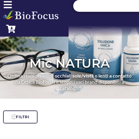
Mic NATURA
Ordina i tuoi prossimi
occhiali sole/vista o lenti a contatto
da Ottica BioFocus e scopri i vari brand disponibili a
catalogo.
FILTRI