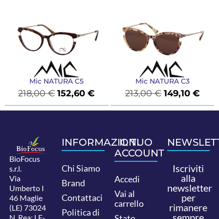
Mic NATURA C5
Mic NATURA C3
218,00
€
152,60
€
213,00
€
149,10
€
INFORMAZIONI
IL TUO
NEWSLET
ACCOUNT
BioFocus
Iscriviti
Chi Siamo
s.r.l.
alla
Via
Accedi
Brand
newsletter
Umberto I
Vai al
per
Contattaci
46 Maglie
carrello
rimanere
(LE) 73024
Politica di
sempre
N. Rea: LE-
Stato