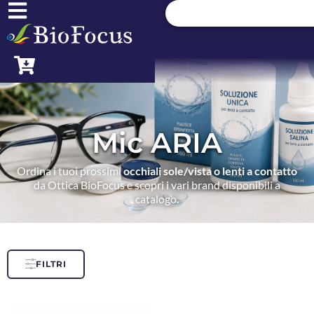
Mic ARIA
Ordina i tuoi prossimi
occhiali sole/vista o lenti a contatto
da Ottica BioFocus e scopri i vari brand disponibili a
catalogo.
FILTRI