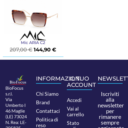
Mic ARIA C2
207,00
€
144,90
€
INFORMAZIONI
IL TUO
NEWSLET
ACCOUNT
BioFocus
Iscriviti
Chi Siamo
s.r.l.
alla
Via
Accedi
Brand
newsletter
Umberto I
Vai al
per
Contattaci
46 Maglie
carrello
rimanere
(LE) 73024
Politica di
sempre
N. Rea: LE-
Stato
reso
aggiornato.
305825