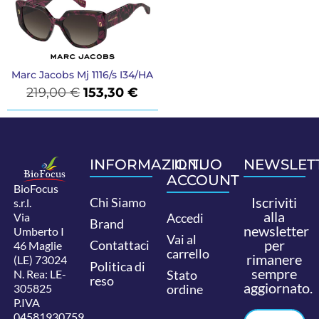
Marc Jacobs Mj 1116/s I34/HA
219,00
€
153,30
€
INFORMAZIONI
IL TUO
NEWSLET
ACCOUNT
BioFocus
Iscriviti
Chi Siamo
s.r.l.
alla
Via
Accedi
Brand
newsletter
Umberto I
Vai al
per
Contattaci
46 Maglie
carrello
rimanere
(LE) 73024
Politica di
sempre
N. Rea: LE-
Stato
reso
aggiornato.
305825
ordine
P.IVA
04581930759.