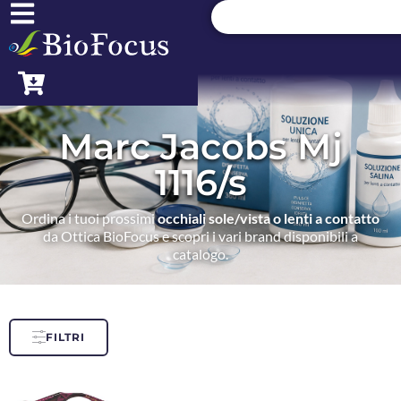
Marc Jacobs Mj
1116/s
Ordina i tuoi prossimi
occhiali sole/vista o lenti a contatto
da Ottica BioFocus e scopri i vari brand disponibili a
catalogo.
FILTRI