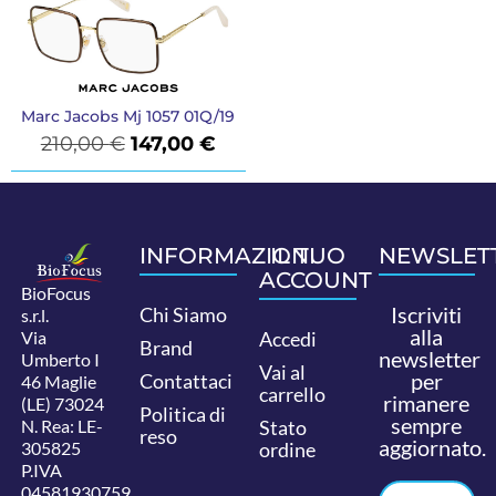
Marc Jacobs Mj 1057 01Q/19
210,00
€
147,00
€
INFORMAZIONI
IL TUO
NEWSLET
ACCOUNT
BioFocus
Iscriviti
Chi Siamo
s.r.l.
alla
Via
Accedi
Brand
newsletter
Umberto I
Vai al
per
Contattaci
46 Maglie
carrello
rimanere
(LE) 73024
Politica di
sempre
N. Rea: LE-
Stato
reso
aggiornato.
305825
ordine
P.IVA
04581930759.