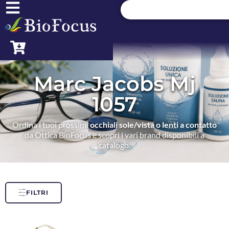
Marc Jacobs Mj
1057
Ordina i tuoi prossimi
occhiali sole/vista o lenti a contatto
da Ottica BioFocus e scopri i vari brand disponibili a
catalogo.
FILTRI