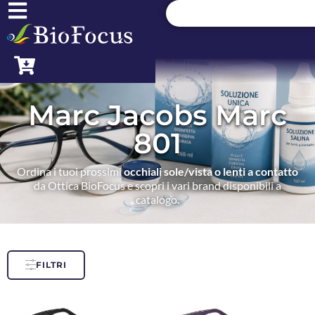
Marc Jacobs Marc
801
Ordina i tuoi prossimi
occhiali sole/vista o lenti a contatto
da Ottica BioFocus e scopri i vari brand disponibili a
catalogo.
FILTRI