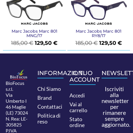
Marc Jacobs Marc 801
Marc Jacobs Marc 801
MNG/17
RY8/17
185,00
€
129,50
€
185,00
€
129,50
€
INFORMAZIONI
IL TUO
NEWSLET
ACCOUNT
BioFocus
Iscriviti
Chi Siamo
s.r.l.
alla
Via
Accedi
Brand
newsletter
Umberto I
Vai al
per
Contattaci
46 Maglie
carrello
rimanere
(LE) 73024
Politica di
sempre
N. Rea: LE-
Stato
reso
aggiornato.
305825
ordine
P.IVA