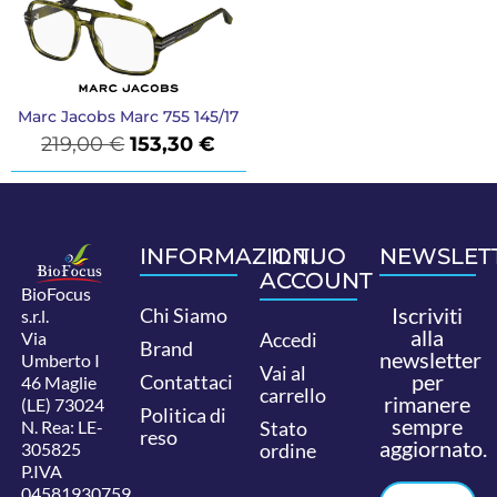
Marc Jacobs Marc 755 145/17
219,00
€
153,30
€
INFORMAZIONI
IL TUO
NEWSLET
ACCOUNT
BioFocus
Iscriviti
Chi Siamo
s.r.l.
alla
Via
Accedi
Brand
newsletter
Umberto I
Vai al
per
Contattaci
46 Maglie
carrello
rimanere
(LE) 73024
Politica di
sempre
N. Rea: LE-
Stato
reso
aggiornato.
305825
ordine
P.IVA
04581930759.