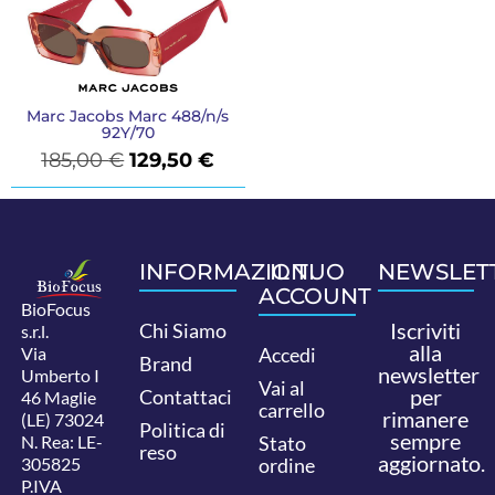
Marc Jacobs Marc 488/n/s
92Y/70
185,00
€
129,50
€
INFORMAZIONI
IL TUO
NEWSLET
ACCOUNT
BioFocus
Iscriviti
Chi Siamo
s.r.l.
alla
Via
Accedi
Brand
newsletter
Umberto I
Vai al
per
Contattaci
46 Maglie
carrello
rimanere
(LE) 73024
Politica di
sempre
N. Rea: LE-
Stato
reso
aggiornato.
305825
ordine
P.IVA