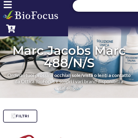
Marc Jacobs Marc
488/N/S
Ordina i tuoi prossimi
occhiali sole/vista o lenti a contatto
da Ottica BioFocus e scopri i vari brand disponibili a
catalogo.
FILTRI