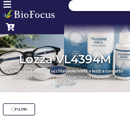
Lozza VL4394M
Ordina i tuoi prossimi
occhiali sole/vista o lenti a contatto
da Ottica BioFocus e scopri i vari brand disponibili a
catalogo.
FILTRI