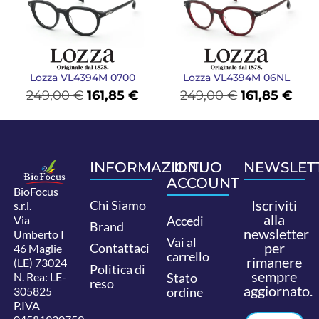
Lozza VL4394M 0700
Lozza VL4394M 06NL
249,00
€
161,85
€
249,00
€
161,85
€
INFORMAZIONI
IL TUO
NEWSLET
ACCOUNT
BioFocus
Iscriviti
Chi Siamo
s.r.l.
alla
Via
Accedi
Brand
newsletter
Umberto I
Vai al
per
Contattaci
46 Maglie
carrello
rimanere
(LE) 73024
Politica di
sempre
N. Rea: LE-
Stato
reso
aggiornato.
305825
ordine
P.IVA