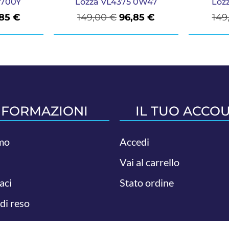
 700Y
Lozza VL4375 0W47
Loz
,85
€
149,00
€
96,85
€
149
NFORMAZIONI
IL TUO ACCO
mo
Accedi
Vai al carrello
aci
Stato ordine
 di reso