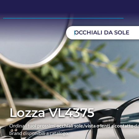
OCCHIALI DA SOLE
Lozza VL4375
Ordina i tuoi prossimi
occhiali sole/vista o lenti a contatto
da
brand disponibili a catalogo.