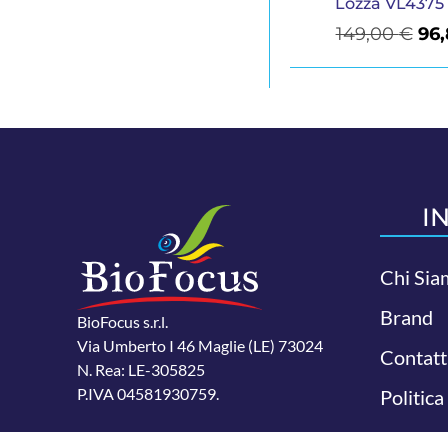
Lozza VL4375
149,00
€
96
I
Chi Sia
Brand
BioFocus s.r.l.
Via Umberto I 46 Maglie (LE) 73024
Contatt
N. Rea: LE-305825
P.IVA 04581930759.
Politica