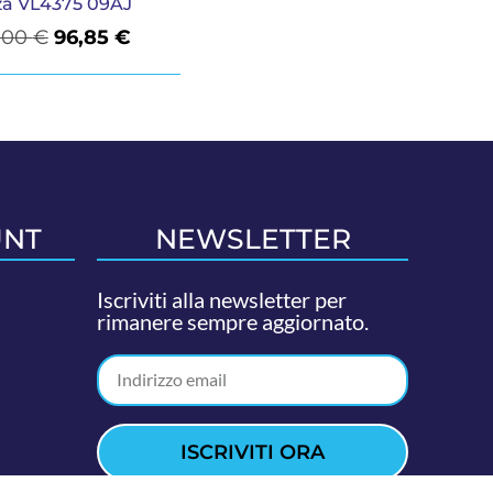
za VL4375 09AJ
,00
€
96,85
€
UNT
NEWSLETTER
Iscriviti alla newsletter per
rimanere sempre aggiornato.
ISCRIVITI ORA