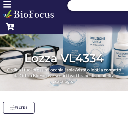
Lozza VL4334
Ordina i tuoi prossimi
occhiali sole/vista o lenti a contatto
da Ottica BioFocus e scopri i vari brand disponibili a
catalogo.
FILTRI