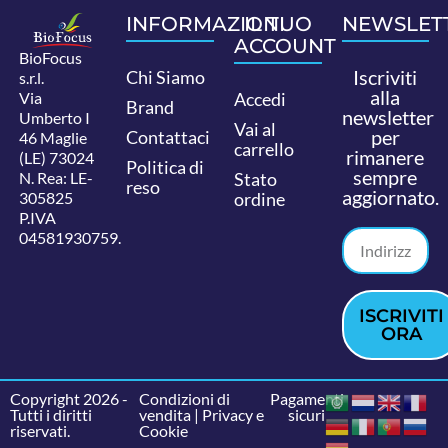
INFORMAZIONI
IL TUO
NEWSLET
ACCOUNT
BioFocus
Iscriviti
Chi Siamo
s.r.l.
alla
Via
Accedi
Brand
newsletter
Umberto I
Vai al
per
Contattaci
46 Maglie
carrello
rimanere
(LE) 73024
Politica di
sempre
N. Rea: LE-
Stato
reso
aggiornato.
305825
ordine
P.IVA
04581930759.
ISCRIVITI
ORA
Copyright 2026 -
Condizioni di
Pagamenti
Tutti i diritti
vendita
|
Privacy e
sicuri
riservati.
Cookie