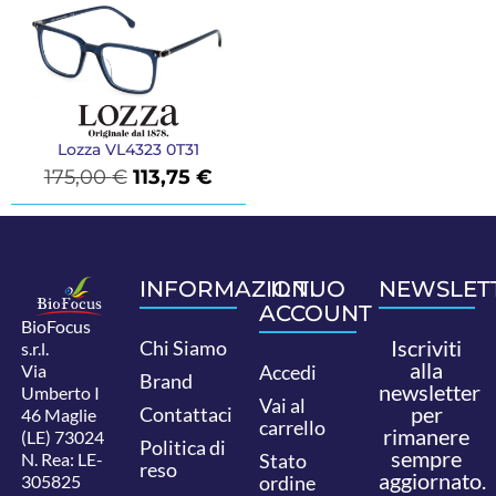
Lozza VL4323 0T31
175,00
€
113,75
€
INFORMAZIONI
IL TUO
NEWSLET
ACCOUNT
BioFocus
Iscriviti
Chi Siamo
s.r.l.
alla
Via
Accedi
Brand
newsletter
Umberto I
Vai al
per
Contattaci
46 Maglie
carrello
rimanere
(LE) 73024
Politica di
sempre
N. Rea: LE-
Stato
reso
aggiornato.
305825
ordine