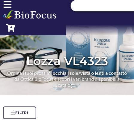
Lozza VL4323
Ordina i tuoi prossimi
occhiali sole/vista o lenti a contatto
da Ottica BioFocus e scopri i vari brand disponibili a
catalogo.
FILTRI