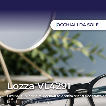
OCCHIALI DA SOLE
Lozza VL4291
Ordina i tuoi prossimi
occhiali sole/vista o lenti a contatto
da
brand disponibili a catalogo.