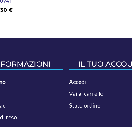
 0741
,30
€
NFORMAZIONI
IL TUO ACCO
mo
Accedi
Vai al carrello
aci
Stato ordine
 di reso