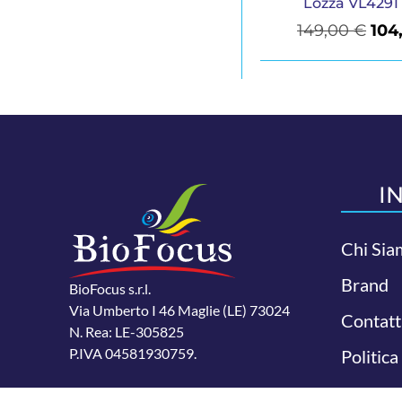
Lozza VL4291
149,00
€
104
I
Chi Sia
Brand
BioFocus s.r.l.
Via Umberto I 46 Maglie (LE) 73024
Contatt
N. Rea: LE-305825
P.IVA 04581930759.
Politica