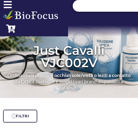
Just Cavalli
VJC002V
Ordina i tuoi prossimi
occhiali sole/vista o lenti a contatto
da Ottica BioFocus e scopri i vari brand disponibili a
catalogo.
FILTRI