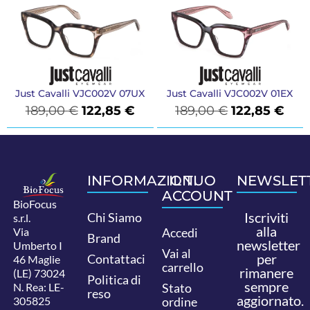
Just Cavalli VJC002V 07UX
Just Cavalli VJC002V 01EX
189,00
€
122,85
€
189,00
€
122,85
€
INFORMAZIONI
IL TUO
NEWSLET
ACCOUNT
BioFocus
Iscriviti
Chi Siamo
s.r.l.
alla
Via
Accedi
Brand
newsletter
Umberto I
Vai al
per
Contattaci
46 Maglie
carrello
rimanere
(LE) 73024
Politica di
sempre
N. Rea: LE-
Stato
reso
aggiornato.
305825
ordine