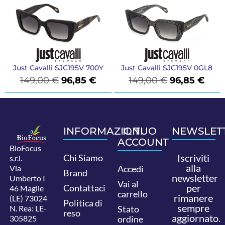
Just Cavalli SJC195V 700Y
Just Cavalli SJC195V 0GL8
149,00
€
96,85
€
149,00
€
96,85
€
INFORMAZIONI
IL TUO
NEWSLET
ACCOUNT
BioFocus
Iscriviti
Chi Siamo
s.r.l.
alla
Via
Accedi
Brand
newsletter
Umberto I
Vai al
per
Contattaci
46 Maglie
carrello
rimanere
(LE) 73024
Politica di
sempre
N. Rea: LE-
Stato
reso
aggiornato.
305825
ordine