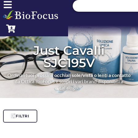
Just Cavalli
SJC195V
Ordina i tuoi prossimi
occhiali sole/vista o lenti a contatto
da Ottica BioFocus e scopri i vari brand disponibili a
catalogo.
FILTRI