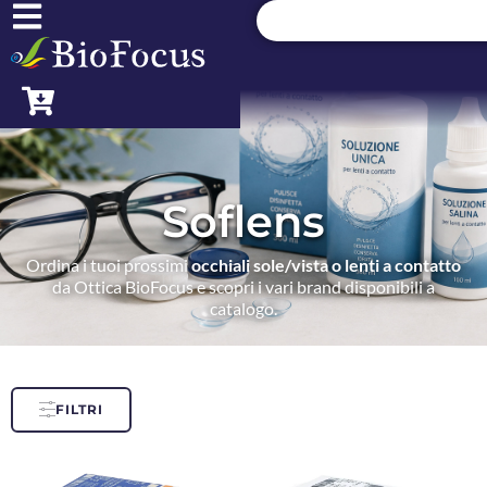
Soflens
Ordina i tuoi prossimi
occhiali sole/vista o lenti a contatto
da Ottica BioFocus e scopri i vari brand disponibili a
catalogo.
FILTRI