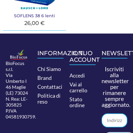
SOFLENS 38 6 lenti
26,00
€
INFORMAZIONI
IL TUO
NEWSLET
ACCOUNT
BioFocus
Iscriviti
Chi Siamo
s.r.l.
alla
Via
Accedi
Brand
newsletter
Umberto I
Vai al
per
Contattaci
46 Maglie
carrello
rimanere
(LE) 73024
Politica di
sempre
N. Rea: LE-
Stato
reso
aggiornato.
305825
ordine
P.IVA
04581930759.