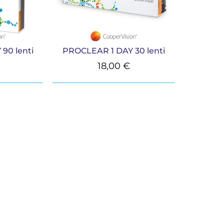
90 lenti
PROCLEAR 1 DAY 30 lenti
18,00
€
NFORMAZIONI
IL TUO ACCO
mo
Accedi
Vai al carrello