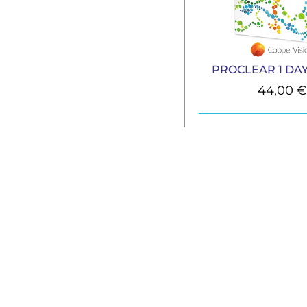
PROCLEAR 1 DAY 
44,00
€
I
Chi Sia
Brand
BioFocus s.r.l.
Via Umberto I 46 Maglie (LE) 73024