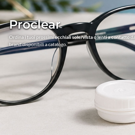
Proclear
Ordina i tuoi prossimi
occhiali sole/vista o lenti a contatto
da
brand disponibili a catalogo.