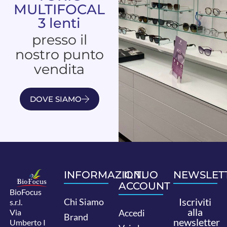
MULTIFOCAL
3 lenti
presso il
nostro punto
vendita
DOVE SIAMO
INFORMAZIONI
IL TUO
NEWSLET
ACCOUNT
BioFocus
Iscriviti
Chi Siamo
s.r.l.
alla
Via
Accedi
Brand
newsletter
Umberto I