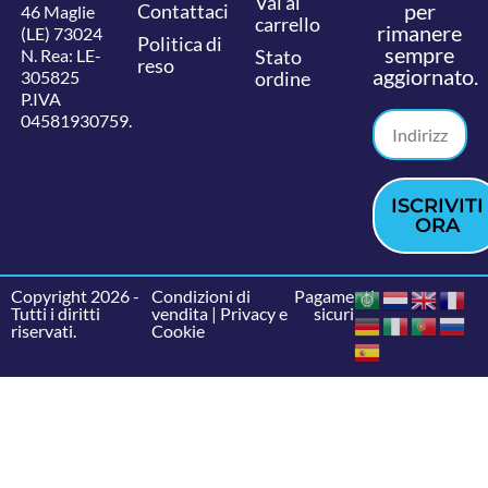
Vai al
per
Contattaci
46 Maglie
carrello
rimanere
(LE) 73024
Politica di
sempre
N. Rea: LE-
Stato
reso
aggiornato.
305825
ordine
P.IVA
04581930759.
ISCRIVITI
ORA
Copyright 2026 -
Condizioni di
Pagamenti
Tutti i diritti
vendita
|
Privacy e
sicuri
riservati.
Cookie