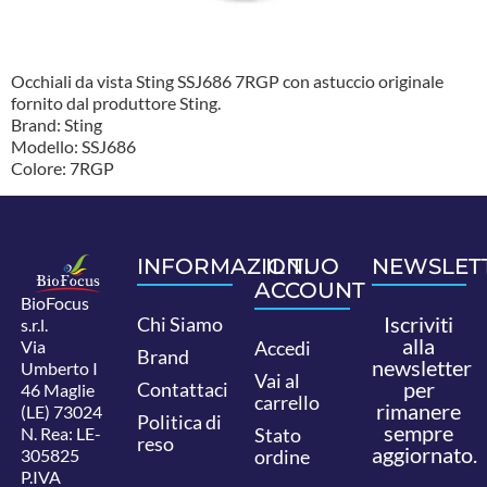
Occhiali da vista Sting SSJ686 7RGP con astuccio originale
fornito dal produttore Sting.
Brand: Sting
Modello: SSJ686
Colore: 7RGP
INFORMAZIONI
IL TUO
NEWSLET
ACCOUNT
BioFocus
Iscriviti
Chi Siamo
s.r.l.
alla
Via
Accedi
Brand
newsletter
Umberto I
Vai al
per
Contattaci
46 Maglie
carrello
rimanere
(LE) 73024
Politica di
sempre
N. Rea: LE-
Stato
reso
aggiornato.
305825
ordine
P.IVA