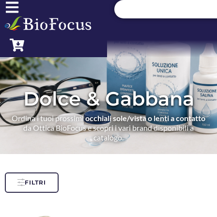
Dolce & Gabbana
Ordina i tuoi prossimi
occhiali sole/vista o lenti a contatto
da Ottica BioFocus e scopri i vari brand disponibili a
catalogo.
FILTRI