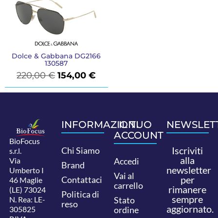
Dolce & Gabbana DG2166
130587
220,00
€
154,00
€
INFORMAZIONI
IL TUO
NEWSLET
ACCOUNT
BioFocus
Iscriviti
Chi Siamo
s.r.l.
alla
Via
Accedi
Brand
newsletter
Umberto I
Vai al
per
Contattaci
46 Maglie
carrello
rimanere
(LE) 73024
Politica di
sempre
N. Rea: LE-
Stato
reso
aggiornato.
305825
ordine