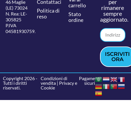
per
Contattaci
46 Maglie
carrello
rimanere
(LE) 73024
Politica di
sempre
N. Rea: LE-
Stato
reso
aggiornato.
305825
ordine
P.IVA
04581930759.
ISCRIVITI
ORA
Copyright 2026 -
Condizioni di
Pagamenti
Tutti i diritti
vendita
|
Privacy e
sicuri
riservati.
Cookie