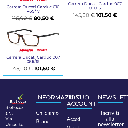
Carrera Ducati Carduc 007
Carrera Ducati Carduc 010
OIT/15
R6S/17
145,00
€
101,50
€
115,00
€
80,50
€
Carrera Ducati Carduc 007
086/15
145,00
€
101,50
€
INFORMAZIONI
IL TUO
NEWSLET
ACCOUNT
BioFocus
Iscriviti
Chi Siamo
s.r.l.
alla
Via
Accedi
Brand
newsletter
Umberto I
Vai al