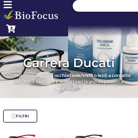
Carrera Ducati
Ordina i tuoi prossimi
occhiali sole/vista o lenti a contatto
da Ottica BioFocus e scopri i vari brand disponibili a
catalogo.
FILTRI